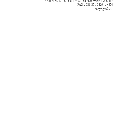
대표자 성함 : 김대경 | 주소 : 경기도 화성시 장안면 석포리
FAX : 031-351-0429 | dw
copyrightⓒ20