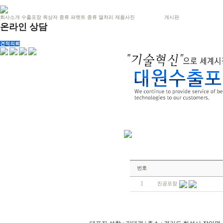
회사소개
수출포장
목상자 종류
파렛트 종류
열처리
제품사진
온라인 상담
게시판
온라인 상담
견적의뢰
번호
1
진공포장