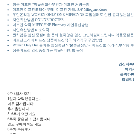
정품 미프진 ?약물중절산부인과 미프진 처방문의
미프진 미프진코리아 구매 | 미프진 가격.TOP Mifegyne Korea
우먼온리원 WOMEN ONLY ONE MIFEGYNE 피임실패로 인한 원치않
자연유산방법 ONLINE DOCTER
미프진 약국 MIFEGYNE Pharmacy 자연유산방법
자연유산방법 미소약국
원치않은 임신 중절비용 문의 원치않은 임신 고민해결해드립니다 약물중절문
미프진코리아 미프진 정품미프진직구 해외직구 구입방법
Women Only One 올바른 임신중단 약물중절상담 - (미프진효과,가격,부작용,
정품미프진 임신중절가능 약물낙태방법 문의
임신지속
여의사
클릭하면
합법적
6주 3일차 후기
1일차 약먹었을때는....
너무 감사합니다
후기올립니다
5~6주에 먹었어요
6주차 좋은결과 감사합니다.
믿고 구매하셔도 돼요
6주차 복용후기