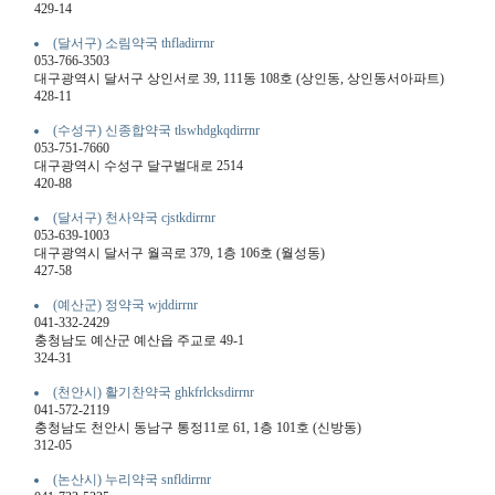
429-14
(달서구) 소림약국 thfladirrnr
053-766-3503
대구광역시 달서구 상인서로 39, 111동 108호 (상인동, 상인동서아파트)
428-11
(수성구) 신종합약국 tlswhdgkqdirrnr
053-751-7660
대구광역시 수성구 달구벌대로 2514
420-88
(달서구) 천사약국 cjstkdirrnr
053-639-1003
대구광역시 달서구 월곡로 379, 1층 106호 (월성동)
427-58
(예산군) 정약국 wjddirrnr
041-332-2429
충청남도 예산군 예산읍 주교로 49-1
324-31
(천안시) 활기찬약국 ghkfrlcksdirrnr
041-572-2119
충청남도 천안시 동남구 통정11로 61, 1층 101호 (신방동)
312-05
(논산시) 누리약국 snfldirrnr