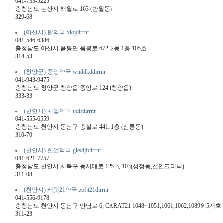
041-733-5225
충청남도 논산시 해월로 163 (반월동)
329-68
(아산시) 탑약국 xkqdirrnr
041-546-6386
충청남도 아산시 음봉면 음봉로 672, 2동 1층 105호
314-53
(청양군) 중앙약국 wnddkddirrnr
041-943-9475
충청남도 청양군 청양읍 중앙로 124 (청양읍)
333-33
(천안시) 서일약국 tjdlfdirrnr
041-555-6559
충청남도 천안시 동남구 충절로 441, 1층 (삼룡동)
310-70
(천안시) 한얼약국 gksdjfdirrnr
041-621-7757
충청남도 천안시 서북구 동서대로 125-3, 103(성정동,천안크리닉)
311-08
(천안시) 캐럿21약국 zofjt21dirrnr
041-556-9178
충청남도 천안시 동남구 만남로 6, CARAT21 1048~1051,1061,1062,1089외5개호
311-23